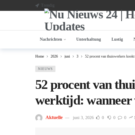
Trendig
Nachrichten
Unterhaltung
Lustig
Home
2026
juni
3
52 procent van thuiswerkers kookt 
NIEUWS
52 procent van thu
werktijd: wanneer 
Aktuelle
juni 3, 2026
0
0
0