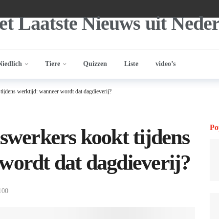
Niedlich
Tiere
Quizzen
Liste
video’s
tijdens werktijd: wanneer wordt dat dagdieverij?
Po
iswerkers kookt tijdens
wordt dat dagdieverij?
100