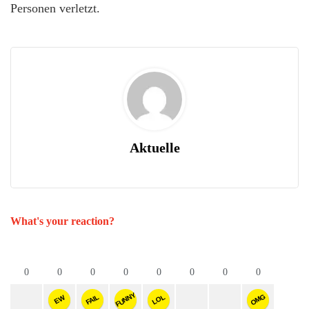
Personen verletzt.
Aktuelle
What's your reaction?
0
0
0
0
0
0
0
0
FUNNY
OMG
FAIL
LOL
EW