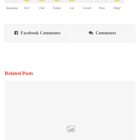
Awesome
Ew!
Fail
Funny
Lol
Loved
Nice
Omg!
Facebook Comments
Comments
Related Posts