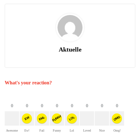
Aktuelle
What's your reaction?
0
0
0
0
0
0
0
0
FUNNY
OMG
FAIL
LOL
EW
Awesome
Ew!
Fail
Funny
Lol
Loved
Nice
Omg!