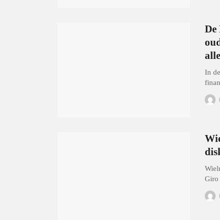
De 
oud
all
In d
fina
Wie
dis
Wiel
Giro