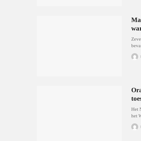
Mar
war
Zeve
beva
Ora
toe
Het 
het 