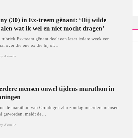
ny (30) in Ex-treem gênant: ‘Hij wilde
alen wat ik wel en niet mocht dragen’
e rubriek Ex-treem gênant deelt een lezer iedere week een
aal over die ene ex die hij of…
by
Aktuelle
rdere mensen onwel tijdens marathon in
oningen
ens de marathon van Groningen zijn zondag meerdere mensen
l geworden, meldt de…
by
Aktuelle