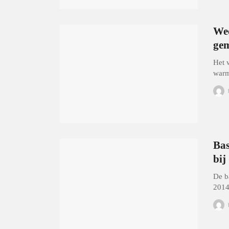
Wee
ge
Het 
warm
Bas
bij
De b
2014