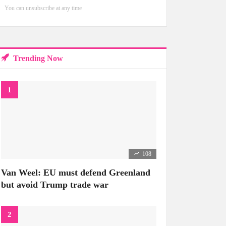
You can unsubscribe at any time
Trending Now
108
Van Weel: EU must defend Greenland
but avoid Trump trade war