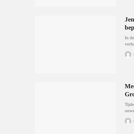
Jen
bep
In d
verh
Mee
Gr
Tijd
onwe