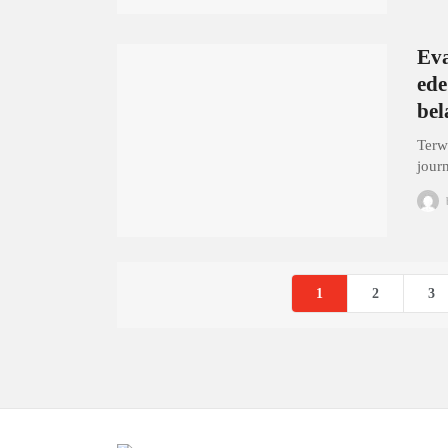
Eva
ede
bel
Terw
jour
1
2
3