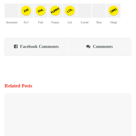
FUNNY
OMG
FAIL
LOL
EW
Awesome
Ew!
Fail
Funny
Lol
Loved
Nice
Omg!
Facebook Comments
Comments
Related Posts