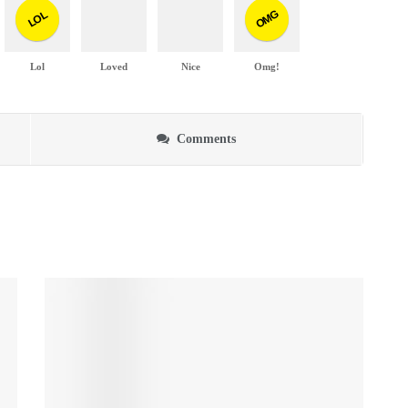
OMG
LOL
Lol
Loved
Nice
Omg!
Comments