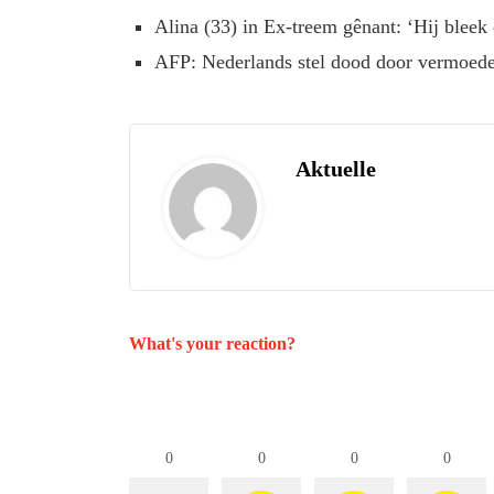
Alina (33) in Ex-treem gênant: ‘Hij bleek
AFP: Nederlands stel dood door vermoedel
Aktuelle
What's your reaction?
0
0
0
0