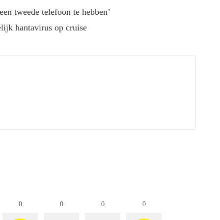
 een tweede telefoon te hebben’
ijk hantavirus op cruise
0
0
0
0