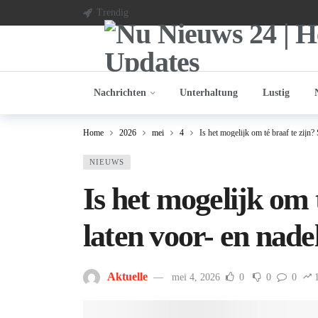
Trendig
Nachrichten
Unterhaltung
Lustig
Home
2026
mei
4
Is het mogelijk om té braaf te zijn?
NIEUWS
Is het mogelijk om 
laten voor- en nade
Aktuelle
mei 4, 2026
0
0
0