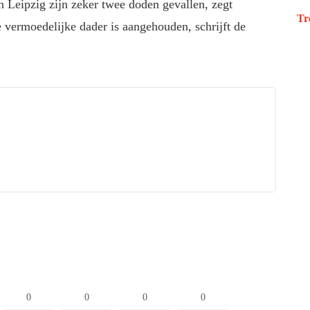
n Leipzig zijn zeker twee doden gevallen, zegt
Tr
vermoedelijke dader is aangehouden, schrijft de
0
0
0
0