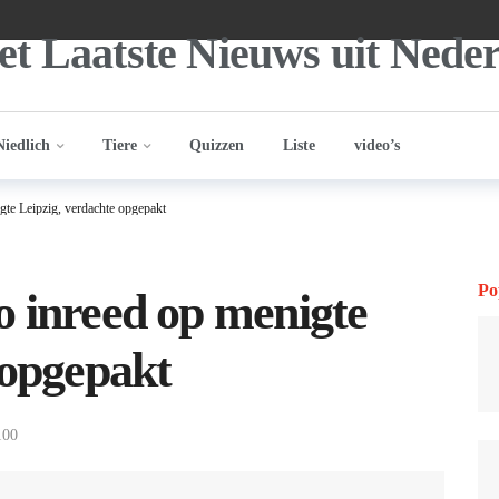
Niedlich
Tiere
Quizzen
Liste
video’s
gte Leipzig, verdachte opgepakt
Po
 inreed op menigte
 opgepakt
100