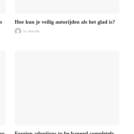
s
Hoe kun je veilig autorijden als het glad is?
by
Aktuelle
or
Foreign adoptions to be banned completely