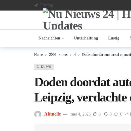
Trendig
Nachrichten
Unterhaltung
Lustig
Home
2026
mei
4
Doden doordat auto inreed op meni
NIEUWS
Doden doordat auto
Leipzig, verdachte
Aktuelle
mei 4, 2026
0
0
0