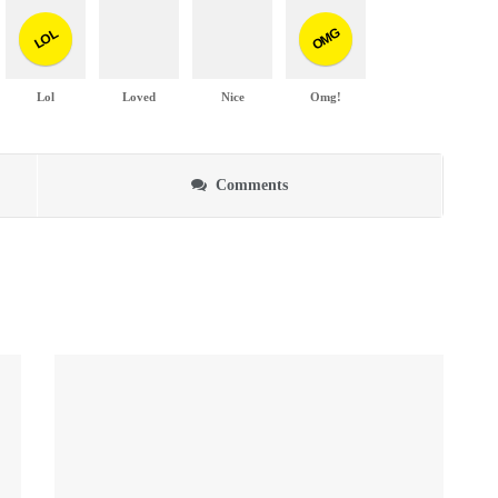
OMG
LOL
Lol
Loved
Nice
Omg!
Comments