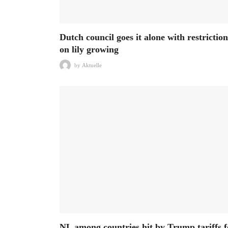
Dutch council goes it alone with restriction
on lily growing
by
Aktuelle
NL among countries hit by Trump tariffs f