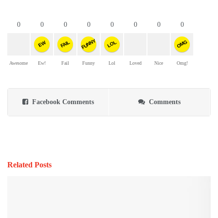
0
0
0
0
0
0
0
0
FUNNY
OMG
FAIL
LOL
EW
Awesome
Ew!
Fail
Funny
Lol
Loved
Nice
Omg!
Facebook Comments
Comments
Related Posts