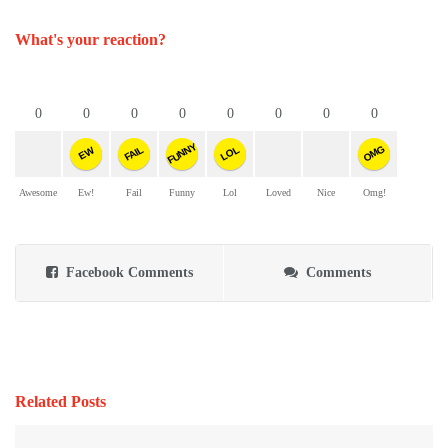
What's your reaction?
0
0
0
0
0
0
0
0
FUNNY
OMG
FAIL
LOL
EW
Awesome
Ew!
Fail
Funny
Lol
Loved
Nice
Omg!
Facebook Comments
Comments
Related Posts