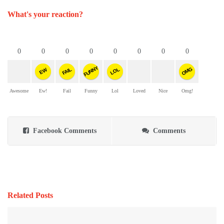
What's your reaction?
0
0
0
0
0
0
0
0
FUNNY
OMG
FAIL
LOL
EW
Awesome
Ew!
Fail
Funny
Lol
Loved
Nice
Omg!
Facebook Comments
Comments
Related Posts