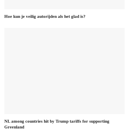
Hoe kun je veilig autorijden als het glad is?
NL among countries hit by Trump tariffs for supporting
Greenland