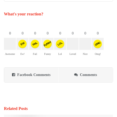
What's your reaction?
0
0
0
0
0
0
0
0
FUNNY
OMG
FAIL
LOL
EW
Awesome
Ew!
Fail
Funny
Lol
Loved
Nice
Omg!
Facebook Comments
Comments
Related Posts