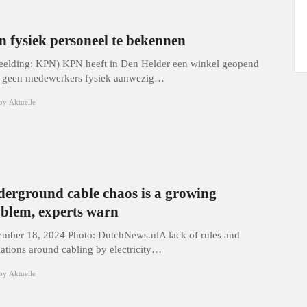
n fysiek personeel te bekennen
eelding: KPN) KPN heeft in Den Helder een winkel geopend
 geen medewerkers fysiek aanwezig…
by
Aktuelle
erground cable chaos is a growing
blem, experts warn
mber 18, 2024 Photo: DutchNews.nlA lack of rules and
lations around cabling by electricity…
by
Aktuelle