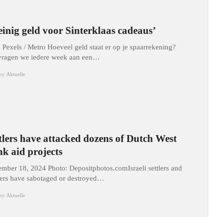
inig geld voor Sinterklaas cadeaus’
: Pexels / Metro Hoeveel geld staat er op je spaarrekening?
vragen we iedere week aan een…
by
Aktuelle
tlers have attacked dozens of Dutch West
k aid projects
mber 18, 2024 Photo: Depositphotos.comIsraeli settlers and
iers have sabotaged or destroyed…
by
Aktuelle