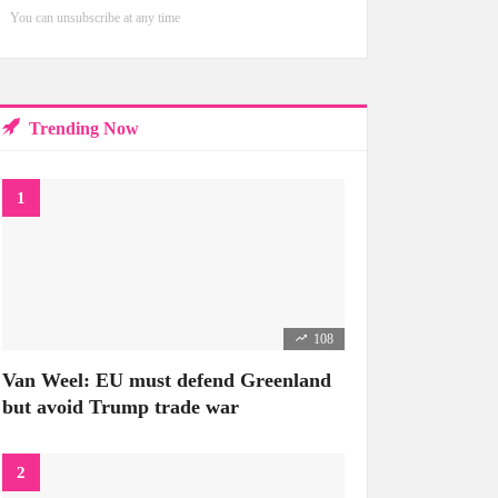
You can unsubscribe at any time
Trending Now
108
Van Weel: EU must defend Greenland
but avoid Trump trade war