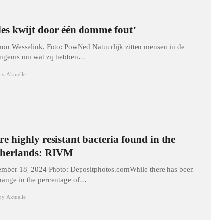
les kwijt door één domme fout’
mon Wesselink. Foto: PowNed Natuurlijk zitten mensen in de
ngenis om wat zij hebben…
by
Aktuelle
e highly resistant bacteria found in the
therlands: RIVM
mber 18, 2024 Photo: Depositphotos.comWhile there has been
hange in the percentage of…
by
Aktuelle