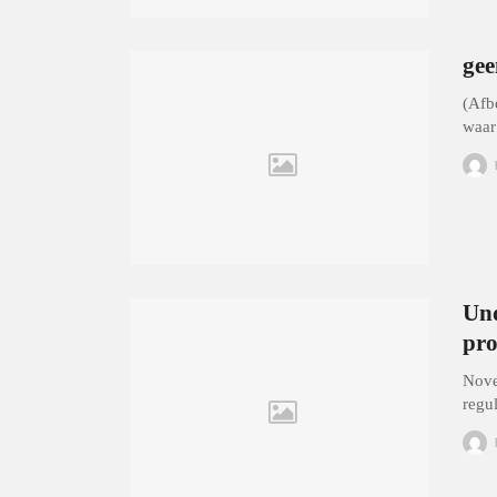
gee
(Afb
waar
Und
pro
Nove
regu