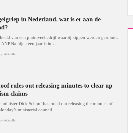
elgriep in Nederland, wat is er aan de
nd?
beeld van een pluimveebedrijf waarbij kippen werden geruimd.
: ANP Na bijna een jaar is in…
by
Aktuelle
oof rules out releasing minutes to clear up
ism claims
e minister Dick Schoof has ruled out releasing the minutes of
 Monday’s ministerial council…
by
Aktuelle