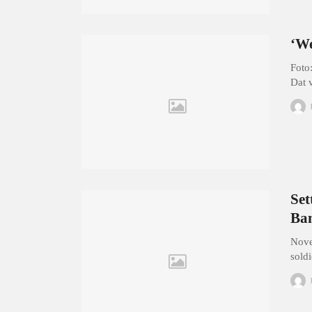
‘We
Foto
Dat 
Set
Ban
Nove
sold