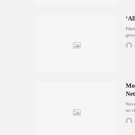
‘Al
File
geva
Mor
Ne
Nove
no c