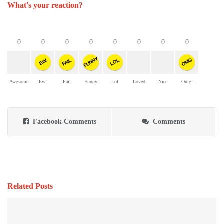
What's your reaction?
0
0
0
0
0
0
0
0
FUNNY
OMG
FAIL
LOL
EW
Awesome
Ew!
Fail
Funny
Lol
Loved
Nice
Omg!
Facebook Comments
Comments
Related Posts