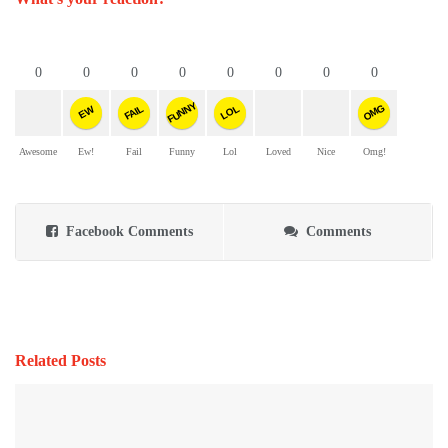
0
0
0
0
0
0
0
0
FUNNY
OMG
FAIL
LOL
EW
Awesome
Ew!
Fail
Funny
Lol
Loved
Nice
Omg!
Facebook Comments
Comments
Related Posts