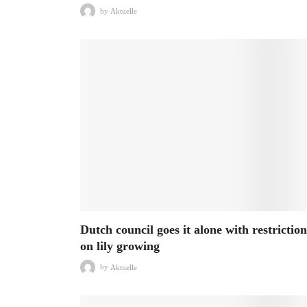
by
Aktuelle
Dutch council goes it alone with restriction
on lily growing
by
Aktuelle