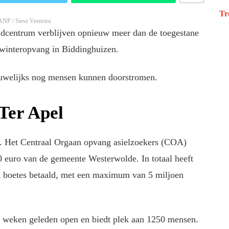
Tr
ANP / Siese Veenstra
eldcentrum verblijven opnieuw meer dan de toegestane
 winteropvang in Biddinghuizen.
auwelijks nog mensen kunnen doorstromen.
Ter Apel
l. Het Centraal Orgaan opvang asielzoekers (COA)
0 euro van de gemeente Westerwolde. In totaal heeft
n boetes betaald, met een maximum van 5 miljoen
 weken geleden open en biedt plek aan 1250 mensen.