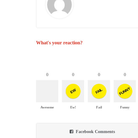
What's your reaction?
0
0
0
0
FUNNY
FAIL
EW
Awesome
Ew!
Fail
Funny
Facebook Comments