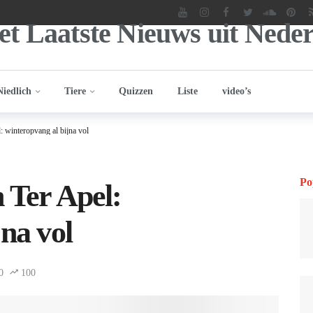
Niedlich
Tiere
Quizzen
Liste
video’s
 winteropvang al bijna vol
Po
 Ter Apel:
na vol
0
100