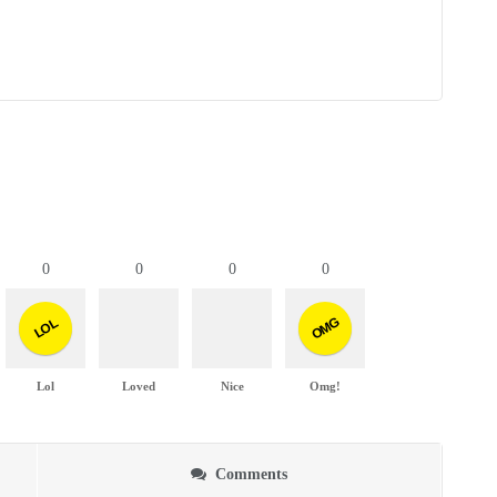
0
0
0
0
OMG
LOL
Lol
Loved
Nice
Omg!
Comments