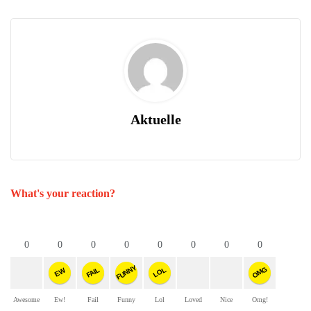
Aktuelle
What's your reaction?
0
0
0
0
0
0
0
0
FUNNY
OMG
FAIL
LOL
EW
Awesome
Ew!
Fail
Funny
Lol
Loved
Nice
Omg!