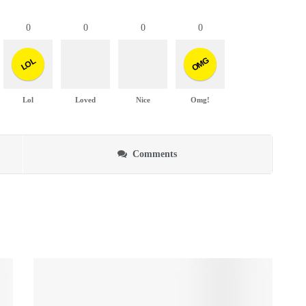
0
0
0
0
OMG
LOL
Lol
Loved
Nice
Omg!
Comments