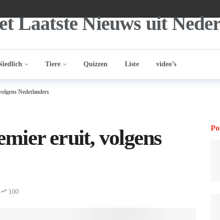
Niedlich
Tiere
Quizzen
Liste
video’s
, volgens Nederlanders
Po
emier eruit, volgens
100