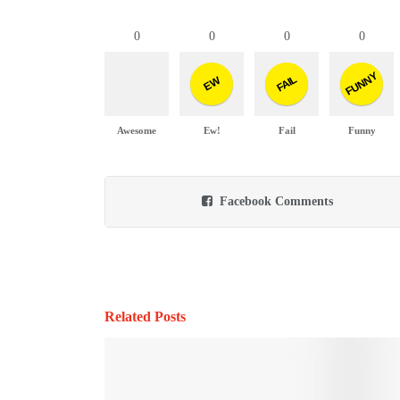
0
0
0
0
FUNNY
FAIL
EW
Awesome
Ew!
Fail
Funny
Facebook Comments
Related Posts