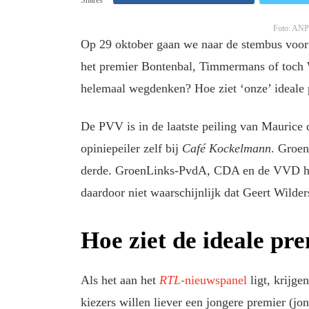
Foto: ANP
Op 29 oktober gaan we naar de stembus voor
het premier Bontenbal, Timmermans of toch 
helemaal wegdenken? Hoe ziet ‘onze’ ideale 
De PVV is in de laatste peiling van Maurice 
opiniepeiler zelf bij
Café Kockelmann
. Groe
derde. GroenLinks-PvdA, CDA en de VVD heb
daardoor niet waarschijnlijk dat Geert Wilde
Hoe ziet de ideale pre
Als het aan het
RTL
-nieuwspanel
ligt, krijge
kiezers willen liever een jongere premier (jon