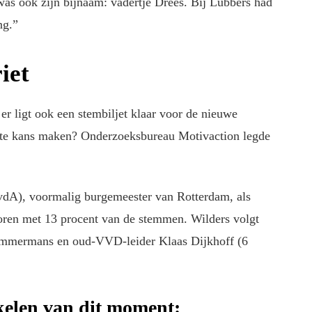
was ook zijn bijnaam: vadertje Drees. Bij Lubbers had
ing.”
iet
ar er ligt ook een stembiljet klaar voor de nieuwe
ste kans maken? Onderzoeksbureau Motivaction legde
dA), voormalig burgemeester van Rotterdam, als
voren met 13 procent van de stemmen. Wilders volgt
Timmermans en oud-VVD-leider Klaas Dijkhoff (6
ikelen van dit moment: