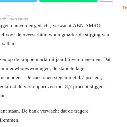
Tr
Foto:
ANP / Jeroen Jumelet
 stijgen dan eerder gedacht, verwacht ABN AMRO.
nel voor de oververhitte woningmarkt: de stijging van
e vallen.
zen op de krappe markt dit jaar blijven toenemen. Dat
 aan nieuwbouwwoningen, de stabiele lage
ishoudens. De cao‑lonen stegen met 4,7 procent,
denkt dat de verkoopprijzen met 8,7 procent stijgen.
nt.
cent staan. De bank verwacht dat de tragere
 afremmen.