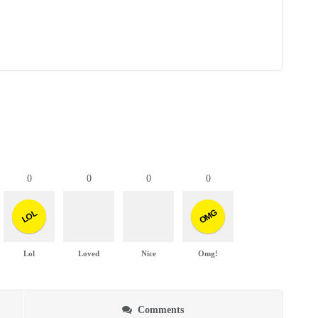
0
0
0
0
OMG
LOL
Lol
Loved
Nice
Omg!
Comments