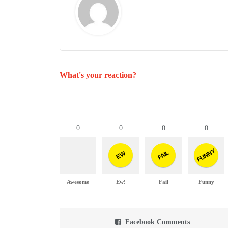
What's your reaction?
0
0
0
0
FUNNY
FAIL
EW
Awesome
Ew!
Fail
Funny
Facebook Comments