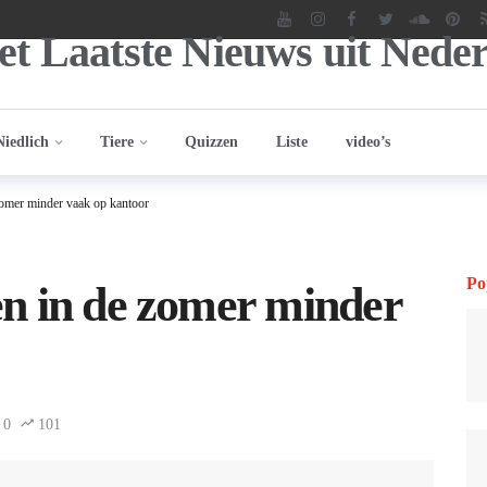
Niedlich
Tiere
Quizzen
Liste
video’s
omer minder vaak op kantoor
Po
n in de zomer minder
0
101