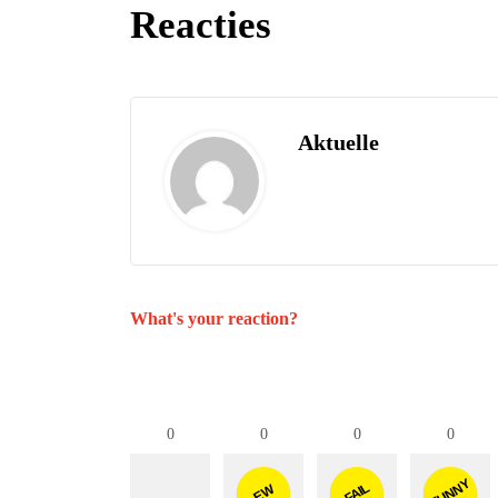
Reacties
Aktuelle
What's your reaction?
0
0
0
0
FUNNY
FAIL
EW