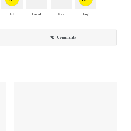
Lol
Loved
Nice
Omg!
Comments