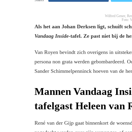
Wilfred Genee, Ren
Foto: 
Als het aan Johan Derksen ligt, schuift sc
Vandaag Inside
-tafel. Ze past niet bij de h
Van Royen bevindt zich overigens in uitstek
persona non grata werden gebombardeerd. O
Sander Schimmelpenninck hoeven van de here
Mannen Vandaag Insi
tafelgast Heleen van
René van der Gijp gaat binnenkort de woen