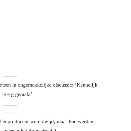
tsen in ongemakkelijke discussie: ‘Kennelijk
 je erg geraakt’
 pillenproducent wereldwijd, maar hoe werden
speler in het drugscircuit?