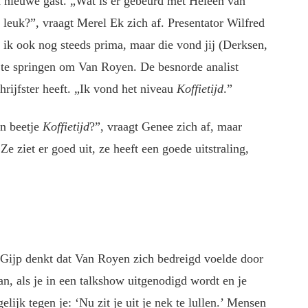
n nieuwe gast. „Wat is er gebeurd met Heleen van
 leuk?”, vraagt Merel Ek zich af. Presentator Wilfred
 ik ook nog steeds prima, maar die vond jij (Derksen,
 te springen om Van Royen. De besnorde analist
hrijfster heeft. „Ik vond het niveau
Koffietijd
.”
en beetje
Koffietijd
?”, vraagt Genee zich af, maar
e ziet er goed uit, ze heeft een goede uitstraling,
 Gijp denkt dat Van Royen zich bedreigd voelde door
an, als je in een talkshow uitgenodigd wordt en je
lijk tegen je: ‘Nu zit je uit je nek te lullen.’ Mensen