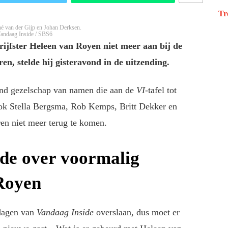
Tr
é van der Gijp en Johan Derksen.
Vandaag Inside / SBS6
hrijfster Heleen van Royen niet meer aan bij de
eren, stelde hij gisteravond in de uitzending.
end gezelschap van namen die aan de
VI
-tafel tot
ok Stella Bergsma, Rob Kemps, Britt Dekker en
n niet meer terug te komen.
de over voormalig
 Royen
sdagen van
Vandaag Inside
overslaan, dus moet er