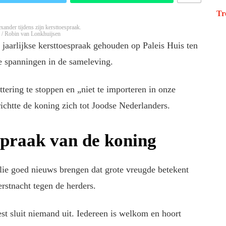
Tr
nder tijdens zijn kersttoespraak.
 / Robin van Lonkhuijsen
jaarlijkse kersttoespraak gehouden op Paleis Huis ten
e spanningen in de sameleving.
ering te stoppen en „niet te importeren in onze
richtte de koning zich tot Joodse Nederlanders.
spraak van de koning
lie goed nieuws brengen dat grote vreugde betekent
erstnacht tegen de herders.
st sluit niemand uit. Iedereen is welkom en hoort