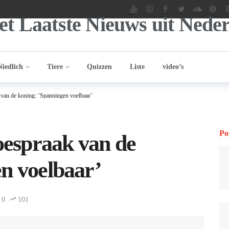
Niedlich
Tiere
Quizzen
Liste
video’s
 van de koning: ‘Spanningen voelbaar’
Po
toespraak van de
n voelbaar’
0
101