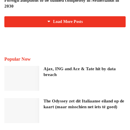
Foreign adoptions to be banned completely in Netherlands in
2030
Load More Posts
Popular Now
Ajax, ING and Ace & Tate hit by data
breach
The Odyssey zet dít Italiaanse eiland op de
kaart (maar misschien net iets té goed)