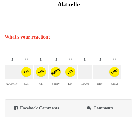
Aktuelle
What's your reaction?
0
0
0
0
0
0
0
0
FUNNY
OMG
FAIL
LOL
EW
Awesome
Ew!
Fail
Funny
Lol
Loved
Nice
Omg!
Facebook Comments
Comments