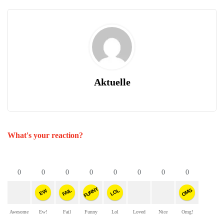
Aktuelle
What's your reaction?
0
0
0
0
0
0
0
0
FUNNY
OMG
FAIL
LOL
EW
Awesome
Ew!
Fail
Funny
Lol
Loved
Nice
Omg!