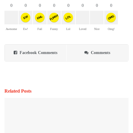
0
0
0
0
0
0
0
0
FUNNY
OMG
FAIL
LOL
EW
Awesome
Ew!
Fail
Funny
Lol
Loved
Nice
Omg!
Facebook Comments
Comments
Related Posts