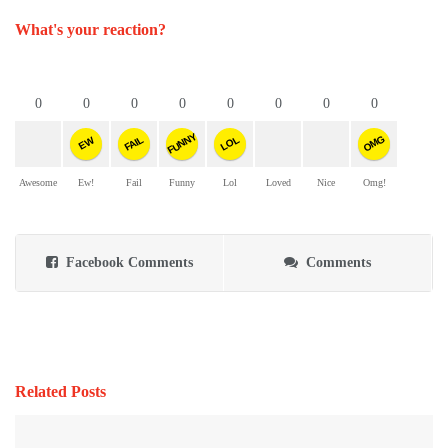
What's your reaction?
0
0
0
0
0
0
0
0
FUNNY
OMG
FAIL
LOL
EW
Awesome
Ew!
Fail
Funny
Lol
Loved
Nice
Omg!
Facebook Comments
Comments
Related Posts