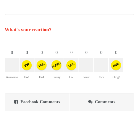
What's your reaction?
0
0
0
0
0
0
0
0
FUNNY
OMG
FAIL
LOL
EW
Awesome
Ew!
Fail
Funny
Lol
Loved
Nice
Omg!
Facebook Comments
Comments