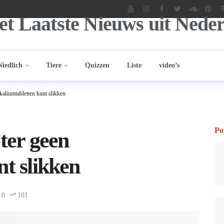
Niedlich
Tiere
Quizzen
Liste
video’s
kaliumtabletten kunt slikken
Po
ter geen
nt slikken
0
101