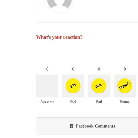
What's your reaction?
0
0
0
0
FUNNY
FAIL
EW
Awesome
Ew!
Fail
Funny
Facebook Comments