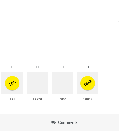
0
0
0
0
OMG
LOL
Lol
Loved
Nice
Omg!
Comments