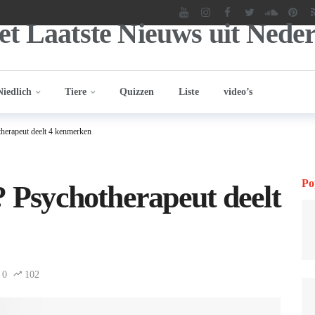
Niedlich
Tiere
Quizzen
Liste
video’s
therapeut deelt 4 kenmerken
Po
? Psychotherapeut deelt
0
102