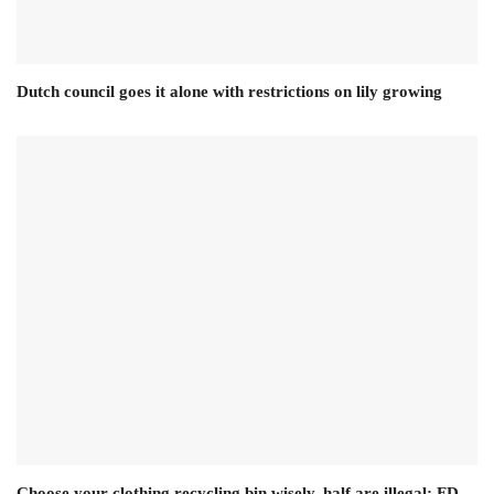
Dutch council goes it alone with restrictions on lily growing
Choose your clothing recycling bin wisely, half are illegal: FD