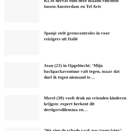
KLM hervat eind deze maand vluchten
tussen Amsterdam en Tel Aviv
Spanje stelt grenscontroles in voor
reizigers uit Italië
Joan (23) in Opgebiecht: ‘Mijn
backpackavontuur valt tegen, maar dat
durf ik tegen niemand te…
Merel (30) voelt druk nu vrienden kinderen
krijgen: expert herkent dit
dertigersdilemma en…
‘We zien de schade vaak pas jaren later’: