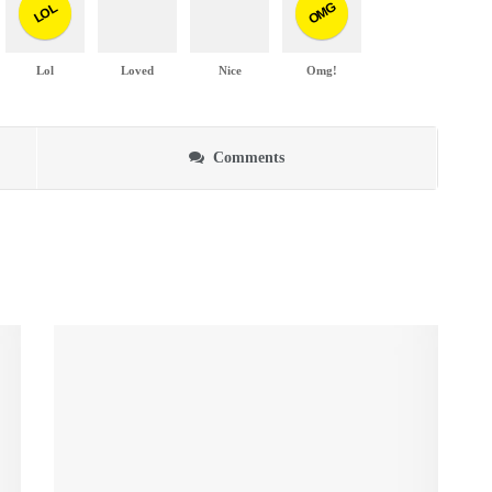
OMG
LOL
Lol
Loved
Nice
Omg!
Comments