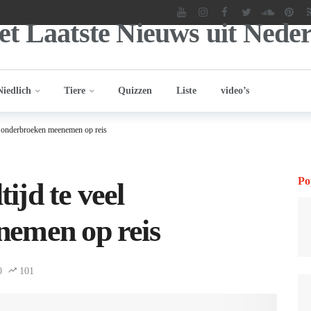
Niedlich
Tiere
Quizzen
Liste
video’s
l onderbroeken meenemen op reis
Po
jd te veel
emen op reis
0
101