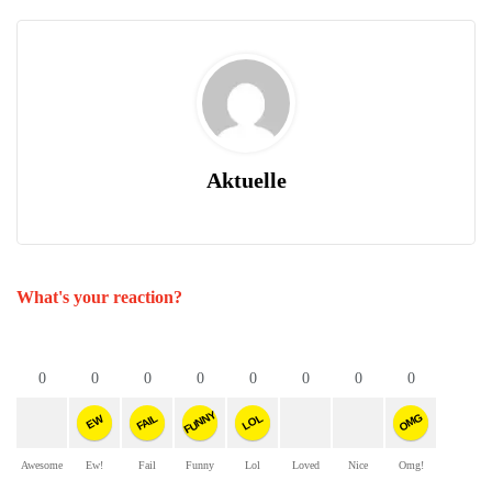
Aktuelle
What's your reaction?
0
0
0
0
0
0
0
0
FUNNY
OMG
FAIL
LOL
EW
Awesome
Ew!
Fail
Funny
Lol
Loved
Nice
Omg!