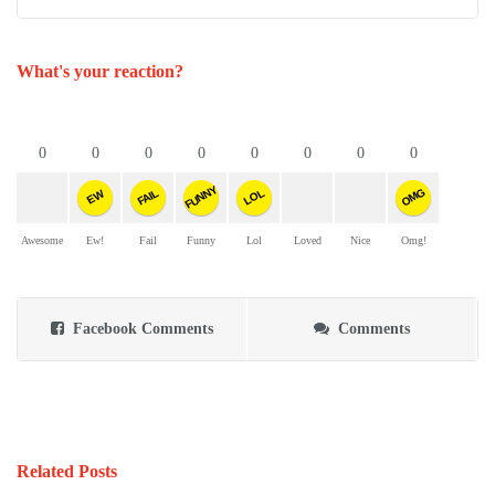
What's your reaction?
0
0
0
0
0
0
0
0
FUNNY
OMG
FAIL
LOL
EW
Awesome
Ew!
Fail
Funny
Lol
Loved
Nice
Omg!
Facebook Comments
Comments
Related Posts