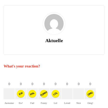
Aktuelle
What's your reaction?
0
0
0
0
0
0
0
0
FUNNY
OMG
FAIL
LOL
EW
Awesome
Ew!
Fail
Funny
Lol
Loved
Nice
Omg!