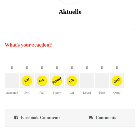
Aktuelle
What's your reaction?
0
0
0
0
0
0
0
0
FUNNY
OMG
FAIL
LOL
EW
Awesome
Ew!
Fail
Funny
Lol
Loved
Nice
Omg!
Facebook Comments
Comments