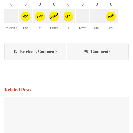
0
0
0
0
0
0
0
0
FUNNY
OMG
FAIL
LOL
EW
Awesome
Ew!
Fail
Funny
Lol
Loved
Nice
Omg!
Facebook Comments
Comments
Related Posts