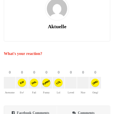
Aktuelle
What's your reaction?
0
0
0
0
0
0
0
0
FUNNY
OMG
FAIL
LOL
EW
Awesome
Ew!
Fail
Funny
Lol
Loved
Nice
Omg!
Facebook Comments
Comments