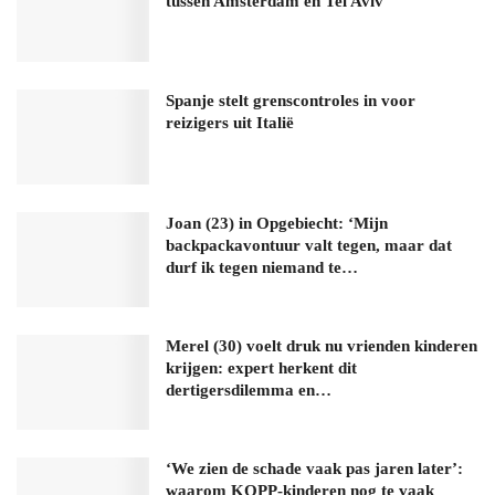
tussen Amsterdam en Tel Aviv
Spanje stelt grenscontroles in voor
reizigers uit Italië
Joan (23) in Opgebiecht: ‘Mijn
backpackavontuur valt tegen, maar dat
durf ik tegen niemand te…
Merel (30) voelt druk nu vrienden kinderen
krijgen: expert herkent dit
dertigersdilemma en…
‘We zien de schade vaak pas jaren later’:
waarom KOPP-kinderen nog te vaak