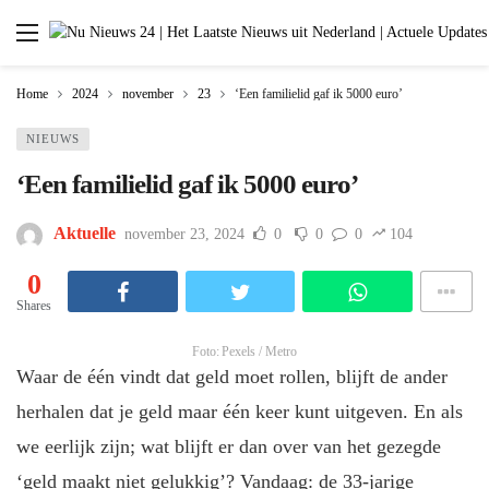
Home
2024
november
23
‘Een familielid gaf ik 5000 euro’
NIEUWS
‘Een familielid gaf ik 5000 euro’
Aktuelle
november 23, 2024
0
0
0
104
0
Shares
Foto: Pexels / Metro
Waar de één vindt dat geld moet rollen, blijft de ander
herhalen dat je geld maar één keer kunt uitgeven. En als
we eerlijk zijn; wat blijft er dan over van het gezegde
‘geld maakt niet gelukkig’? Vandaag: de 33-jarige