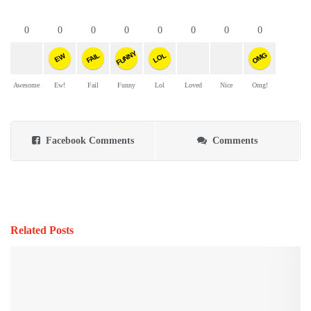
0
0
0
0
0
0
0
0
FUNNY
OMG
FAIL
LOL
EW
Awesome
Ew!
Fail
Funny
Lol
Loved
Nice
Omg!
Facebook Comments
Comments
Related Posts