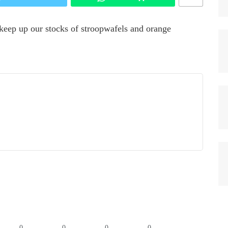
eep up our stocks of stroopwafels and orange
0
0
0
0