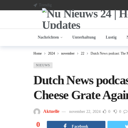
Trendig
Nachrichten
Unterhaltung
Lustig
Home
2024
november
22
Dutch News podcast: The M
NIEUWS
Dutch News podca
Cheese Grate Agai
Aktuelle
november 22, 2024
0
0
0
Facebook