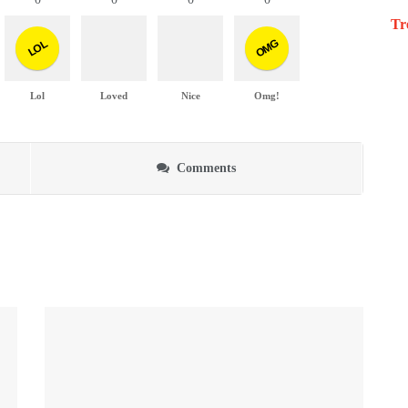
Tr
OMG
LOL
Lol
Loved
Nice
Omg!
Comments