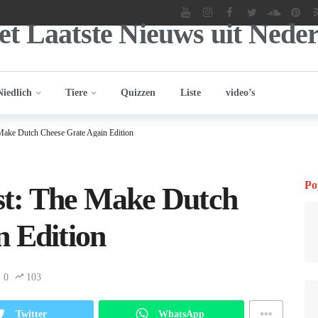
Niedlich
Tiere
Quizzen
Liste
video’s
ake Dutch Cheese Grate Again Edition
Po
st: The Make Dutch
n Edition
0
103
Twitter
WhatsApp