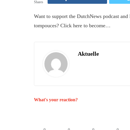
Shares
Want to support the DutchNews podcast and k
tompouces? Click here to become…
Aktuelle
What's your reaction?
0
0
0
0