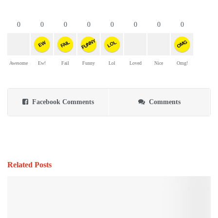
0
0
0
0
0
0
0
0
FUNNY
OMG
FAIL
LOL
EW
Awesome
Ew!
Fail
Funny
Lol
Loved
Nice
Omg!
Facebook Comments
Comments
Related Posts