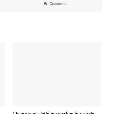
Comments
Choose your clothing recycling bin wisely,