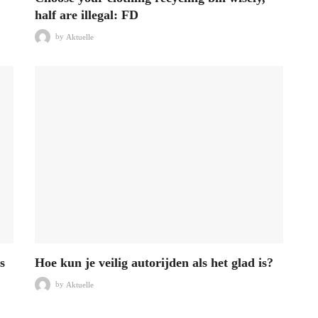
half are illegal: FD
by
Aktuelle
s
Hoe kun je veilig autorijden als het glad is?
by
Aktuelle