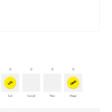
0
0
0
0
OMG
LOL
Lol
Loved
Nice
Omg!