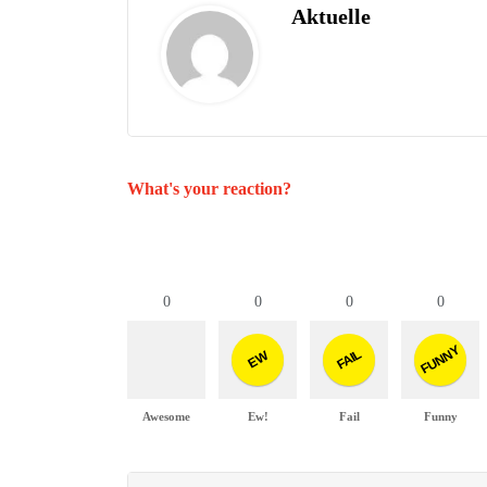
Aktuelle
What's your reaction?
0
0
0
0
FUNNY
FAIL
EW
Awesome
Ew!
Fail
Funny