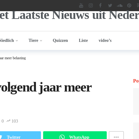
Niedlich
Tiere
Quizzen
Liste
video’s
aar meer belasting
Po
volgend jaar meer
0
103
Twitter
WhatsApp