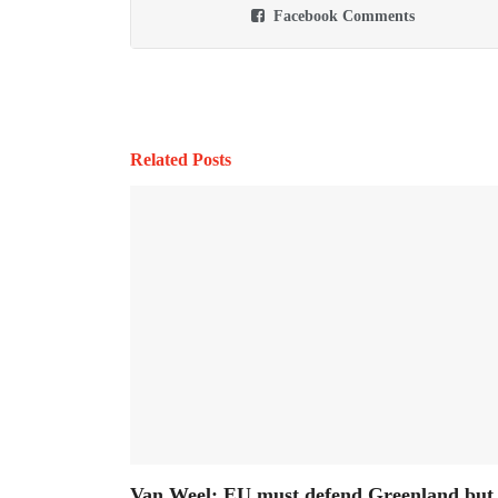
Facebook Comments
Related Posts
Van Weel: EU must defend Greenland but