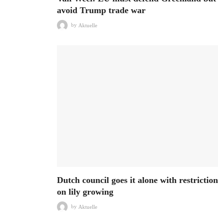
avoid Trump trade war
by
Aktuelle
Dutch council goes it alone with restriction
on lily growing
by
Aktuelle