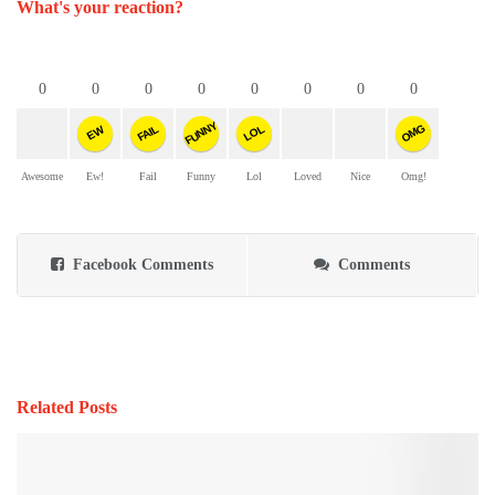
What's your reaction?
0
0
0
0
0
0
0
0
FUNNY
OMG
FAIL
LOL
EW
Awesome
Ew!
Fail
Funny
Lol
Loved
Nice
Omg!
Facebook Comments
Comments
Related Posts