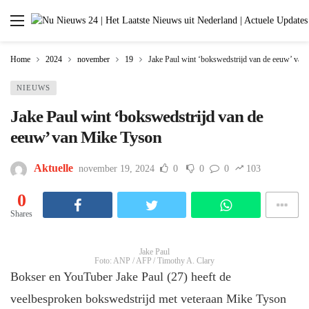
Home
2024
november
19
Jake Paul wint ‘bokswedstrijd van de eeuw’ van
NIEUWS
Jake Paul wint ‘bokswedstrijd van de
eeuw’ van Mike Tyson
Aktuelle
november 19, 2024
0
0
0
103
0
Shares
Jake Paul
Foto: ANP / AFP / Timothy A. Clary
Bokser en YouTuber Jake Paul (27) heeft de
veelbesproken bokswedstrijd met veteraan Mike Tyson