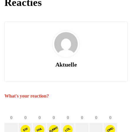
Reacties
Aktuelle
What's your reaction?
0
0
0
0
0
0
0
0
FUNNY
OMG
FAIL
LOL
EW