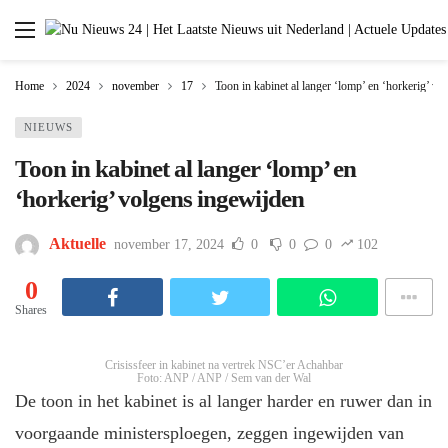
Home
2024
november
17
Toon in kabinet al langer ‘lomp’ en ‘horkerig’ v
NIEUWS
Toon in kabinet al langer ‘lomp’ en
‘horkerig’ volgens ingewijden
Aktuelle
november 17, 2024
0
0
0
102
0
Shares
Crisissfeer in kabinet na vertrek NSC’er Achahbar
Foto: ANP / ANP / Sem van der Wal
De toon in het kabinet is al langer harder en ruwer dan in
voorgaande ministersploegen, zeggen ingewijden van