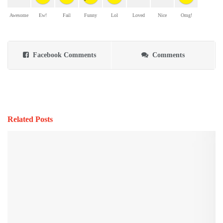
Awesome
Ew!
Fail
Funny
Lol
Loved
Nice
Omg!
Facebook Comments
Comments
Related Posts