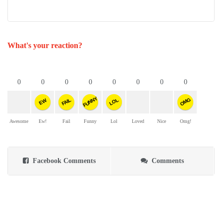
What's your reaction?
0
0
0
0
0
0
0
0
FUNNY
OMG
FAIL
LOL
EW
Awesome
Ew!
Fail
Funny
Lol
Loved
Nice
Omg!
Facebook Comments
Comments