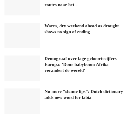
routes naar het…
Warm, dry weekend ahead as drought
shows no sign of ending
Demograaf over lage geboortecijfers
Europa: ‘Door babyboom Afrika
verandert de wereld’
No more “shame lips”: Dutch dictionary
adds new word for labia