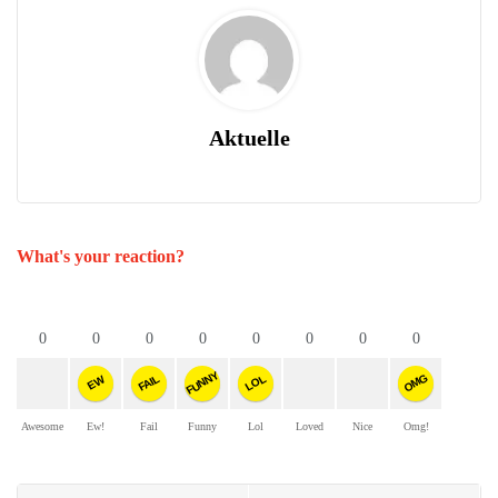
Aktuelle
What's your reaction?
0
0
0
0
0
0
0
0
FUNNY
OMG
FAIL
LOL
EW
Awesome
Ew!
Fail
Funny
Lol
Loved
Nice
Omg!