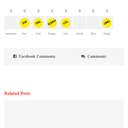
0
0
0
0
0
0
0
0
FUNNY
OMG
FAIL
LOL
EW
Awesome
Ew!
Fail
Funny
Lol
Loved
Nice
Omg!
Facebook Comments
Comments
Related Posts