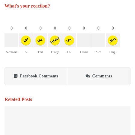
What's your reaction?
0
0
0
0
0
0
0
0
FUNNY
OMG
FAIL
LOL
EW
Awesome
Ew!
Fail
Funny
Lol
Loved
Nice
Omg!
Facebook Comments
Comments
Related Posts