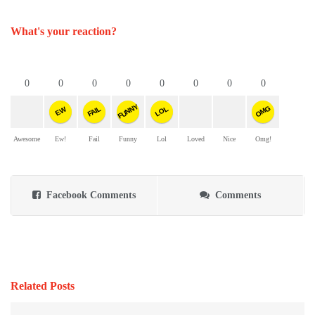
What's your reaction?
0
0
0
0
0
0
0
0
FUNNY
OMG
FAIL
LOL
EW
Awesome
Ew!
Fail
Funny
Lol
Loved
Nice
Omg!
Facebook Comments
Comments
Related Posts