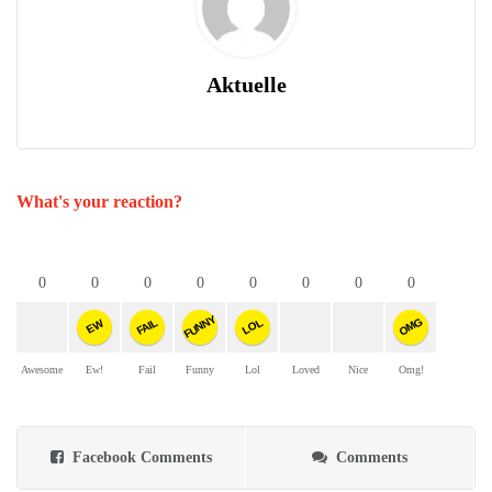
Aktuelle
What's your reaction?
0
0
0
0
0
0
0
0
FUNNY
OMG
FAIL
LOL
EW
Awesome
Ew!
Fail
Funny
Lol
Loved
Nice
Omg!
Facebook Comments
Comments