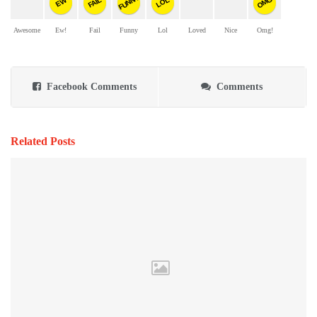
FUNNY
OMG
FAIL
LOL
EW
Awesome
Ew!
Fail
Funny
Lol
Loved
Nice
Omg!
Facebook Comments
Comments
Related Posts